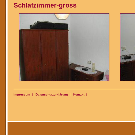
Schlafzimmer-gross
Impressum
|
Datenschutzerklärung
|
Kontakt
|